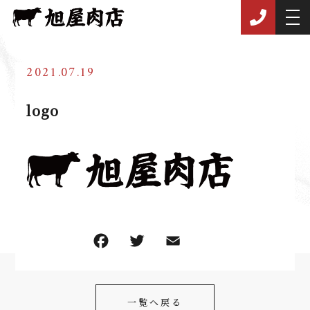
2021.07.19
logo
F
T
E
共
a
w
m
有
c
itt
ai
一覧へ戻る
e
er
l