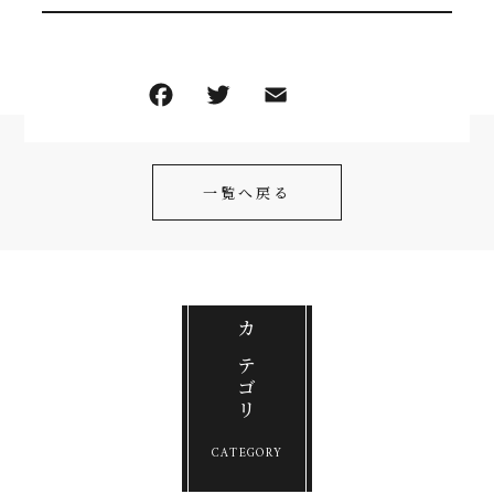
F
T
E
共
a
w
m
有
c
itt
ai
一覧へ戻る
e
er
l
b
o
o
k
カテゴリ
CATEGORY